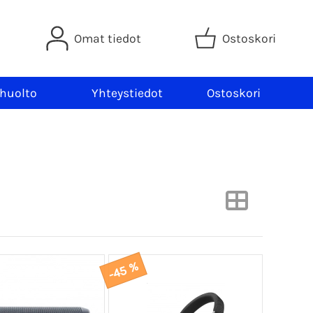
Omat tiedot
Ostoskori
 huolto
Yhteystiedot
Ostoskori
-45 %