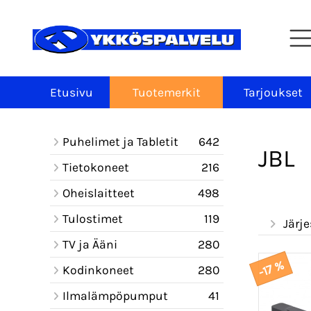
Etusivu
Tuotemerkit
Tarjoukset
Puhelimet ja Tabletit
642
JBL
Tietokoneet
216
Oheislaitteet
498
Tulostimet
119
Järje
TV ja Ääni
280
-17 %
Kodinkoneet
280
Ilmalämpöpumput
41