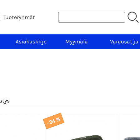
Tuoteryhmät
Asiakaskirje
Myymälä
Varaosat ja
stys
-34 %