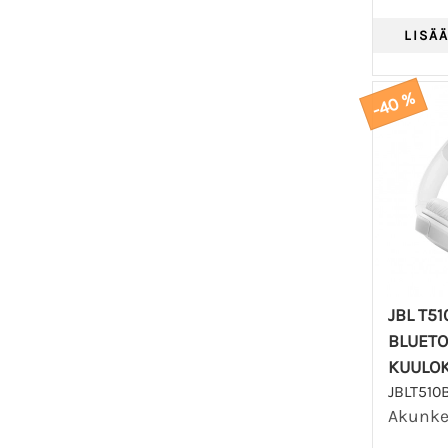
-40 %
JBL T5
BLUET
KUULO
JBLT51
Akunkes