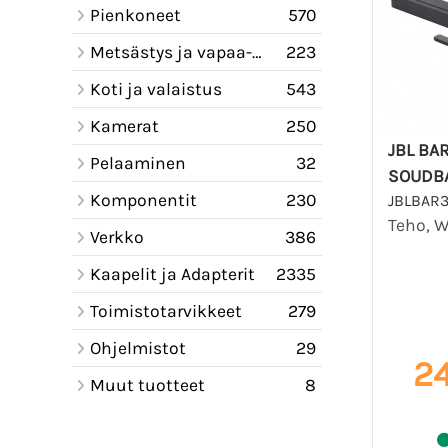
Pienkoneet
570
Metsästys ja vapaa-aika
223
Koti ja valaistus
543
Kamerat
250
JBL BA
Pelaaminen
32
SOUDB
Komponentit
230
JBLBAR
Teho, W
Verkko
386
Kaapelit ja Adapterit
2335
Toimistotarvikkeet
279
Ohjelmistot
29
24
Muut tuotteet
8