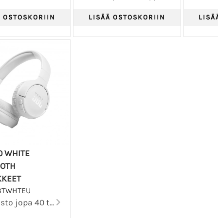
10 WHITE
OOTH
KKEET
0BTWHTEU
to jopa 40 t...