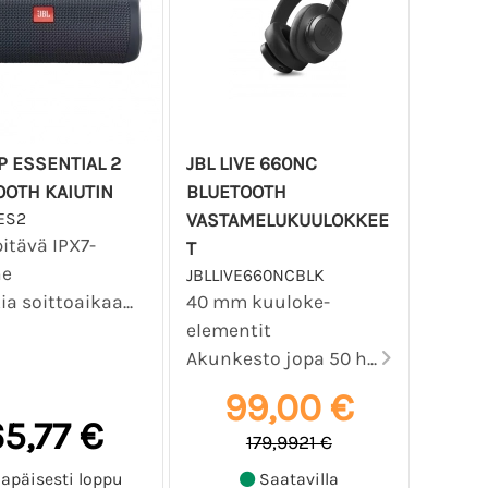
IP ESSENTIAL 2
JBL LIVE 660NC
OOTH KAIUTIN
BLUETOOTH
ES2
VASTAMELUKUULOKKEE
itävä IPX7-
T
ne
JBLLIVE660NCBLK
ia soittoaikaa...
40 mm kuuloke-
elementit
Akunkesto jopa 50 h...
99,00 €
5,77 €
179,9921 €
lapäisesti loppu
Saatavilla