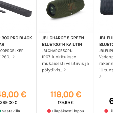
R 300 PRO BLACK
JBL CHARGE 5 GREEN
JBL FL
AR
BLUETOOTH KAIUTIN
BLUET
300PROBLKEP
JBLCHARGE5GRN
JBLFLIP
 260...
IP67-luokituksen
Vedenp
mukaisesti vesitiivis ja
raken
pölytiivis...
10 tunt
9,00 €
119,00 €
6
299,00 €
179,99 €
Saatavilla
Tilapäisesti loppu
Ti