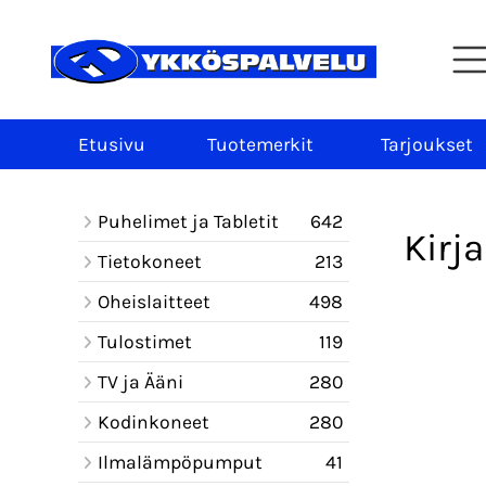
Etusivu
Tuotemerkit
Tarjoukset
Puhelimet ja Tabletit
642
Kirj
Tietokoneet
213
Oheislaitteet
498
Tulostimet
119
TV ja Ääni
280
Kodinkoneet
280
Ilmalämpöpumput
41