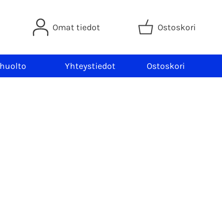
Omat tiedot
Ostoskori
 huolto
Yhteystiedot
Ostoskori