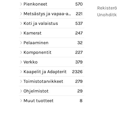
Pienkoneet
570
Rekisterö
Metsästys ja vapaa-aika
221
Unohditk
Koti ja valaistus
537
Kamerat
247
Pelaaminen
32
Komponentit
227
Verkko
379
Kaapelit ja Adapterit
2326
Toimistotarvikkeet
279
Ohjelmistot
29
Muut tuotteet
8