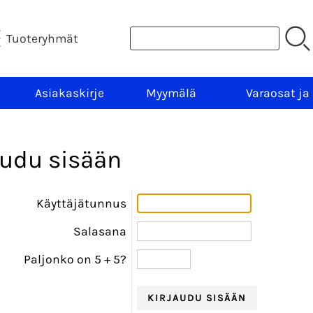
Tuoteryhmät
Asiakaskirje
Myymälä
Varaosat ja
audu sisään
Käyttäjätunnus
Salasana
Paljonko on 5
+
5?