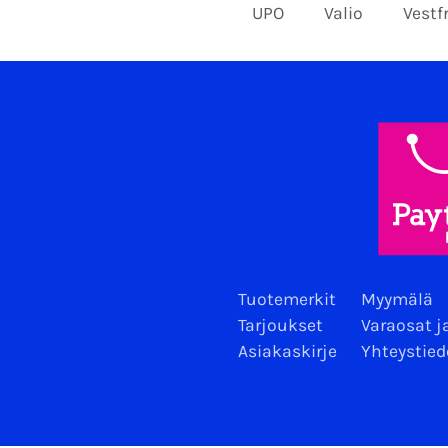
UPO
Valio
Vestf
Tuotemerkit
Myymälä
Tarjoukset
Varaosat j
Asiakaskirje
Yhteystied