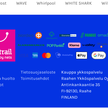
rost
WAVE
Whirlpool
WHITE SHARK
Wil
Tietosuojaseloste
Kauppa ykkospalvelu
a huolto
Toimitusehdot
Raahen Ykköspalvelu O
ot
Antinkankaantie 35
FI-92130, Raahe
FINLAND