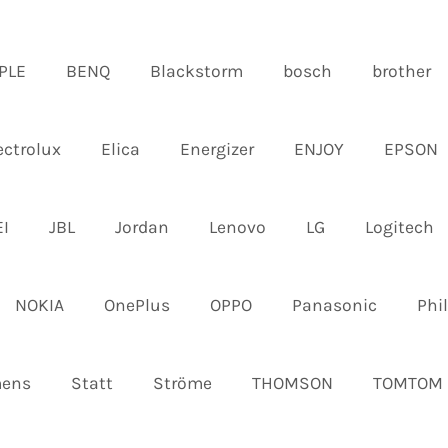
PLE
BENQ
Blackstorm
bosch
brother
ectrolux
Elica
Energizer
ENJOY
EPSON
I
JBL
Jordan
Lenovo
LG
Logitech
NOKIA
OnePlus
OPPO
Panasonic
Phil
mens
Statt
Ströme
THOMSON
TOMTOM