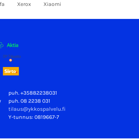
fa
Xerox
Xiaomi
puh. +35882238031
y
puh. 08 2238 031
tilaus@ykkospalvelu.fi
Y-tunnus: 0819667-7