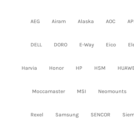
AEG
Airam
Alaska
AOC
AP
DELL
DORO
E-Way
Eico
El
Harvia
Honor
HP
HSM
HUAWE
Moccamaster
MSI
Neomounts
Rexel
Samsung
SENCOR
Sie