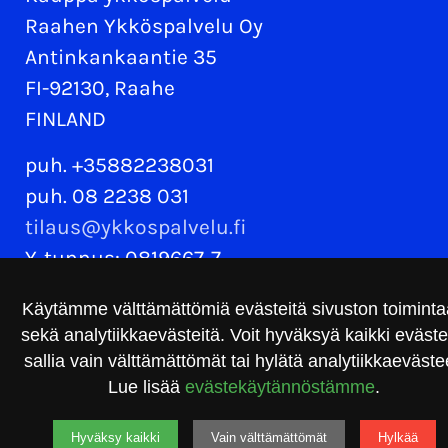
Raahen Ykköspalvelu Oy
Antinkankaantie 35
FI-92130, Raahe
FINLAND
puh. +35882238031
puh. 08 2238 031
tilaus@ykkospalvelu.fi
Y-tunnus: 0819667-7
Käytämme välttämättömiä evästeitä sivuston toimint
sekä analytiikkaevästeitä. Voit hyväksyä kaikki eväste
sallia vain välttämättömät tai hylätä analytiikkaeväste
Lue lisää
evästekäytännöstämme
.
Hyväksy kaikki
Vain välttämättömät
Hylkää