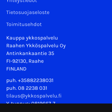
Yhteystiedot
Tietosuojaseloste
Toimitusehdot
Kauppa ykkospalvelu
Raahen Ykköspalvelu Oy
Antinkankaantie 35
FI-92130, Raahe
FINLAND
puh. +35882238031
puh. 08 2238 031
tilaus@ykkospalvelu.fi
Y-tunnus: 0819667-7