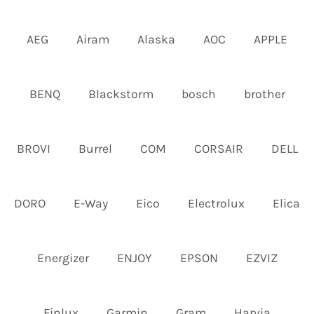
AEG
Airam
Alaska
AOC
APPLE
BENQ
Blackstorm
bosch
brother
BROVI
Burrel
COM
CORSAIR
DELL
DORO
E-Way
Eico
Electrolux
Elica
Energizer
ENJOY
EPSON
EZVIZ
Finlux
Garmin
Gram
Harvia