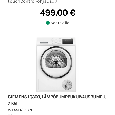
touchControl-ohjaus...
499,00 €
Saatavilla
SIEMENS IQ300, LÄMPÖPUMPPUKUIVAUSRUMPU,
7 KG
WT45H2I5DN