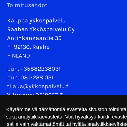
Toimitusehdot
Kauppa ykkospalvelu
Raahen Ykköspalvelu Oy
Antinkankaantie 35
FI-92130, Raahe
FINLAND
puh. +35882238031
puh. 08 2238 031
tilaus@ykkospalvelu.fi
Y-tunnus: 0819667-7
Käytämme välttämättömiä evästeitä sivuston toimint
sekä analytiikkaevästeitä. Voit hyväksyä kaikki evästeet,
sallia vain välttämättömät tai hylätä analytiikkaeväste