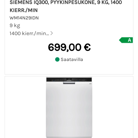
SIEMENS IQ300, PYYKINPESUKONE, 9 KG, 1400
KIERR./MIN
WM14N29IDN
9 kg
1400 kierr./min...
699,00 €
Saatavilla