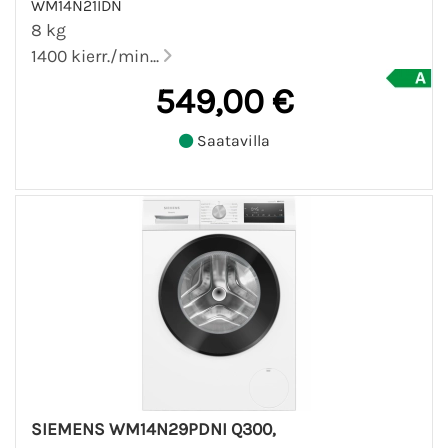
WM14N21IDN
8 kg
1400 kierr./min...
549,00 €
Saatavilla
SIEMENS WM14N29PDNI Q300,