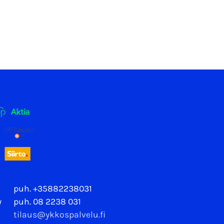
puh. +35882238031
y
puh. 08 2238 031
tilaus@ykkospalvelu.fi