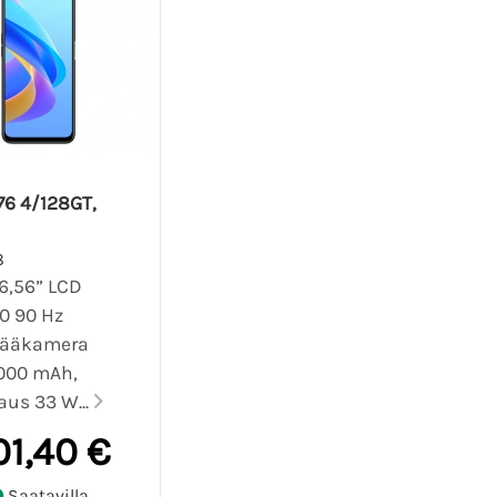
76 4/128GT,
8
6,56” LCD
0 90 Hz
pääkamera
000 mAh,
aus 33 W...
01,40 €
Saatavilla