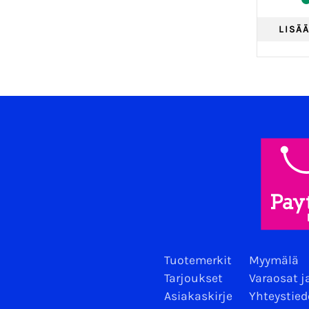
Tuotemerkit
Myymälä
Tarjoukset
Varaosat j
Asiakaskirje
Yhteystied