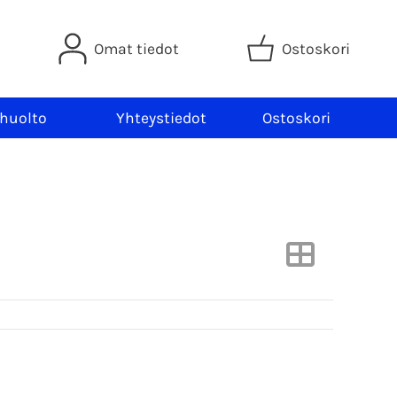
Omat tiedot
Ostoskori
 huolto
Yhteystiedot
Ostoskori