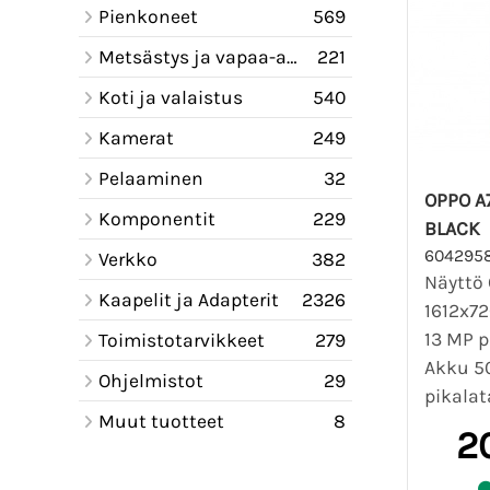
Pienkoneet
569
Metsästys ja vapaa-aika
221
Koti ja valaistus
540
Kamerat
249
Pelaaminen
32
OPPO A
Komponentit
229
BLACK
604295
Verkko
382
Näyttö 
Kaapelit ja Adapterit
2326
1612x72
13 MP 
Toimistotarvikkeet
279
Akku 5
Ohjelmistot
29
pikalat
Muut tuotteet
8
2