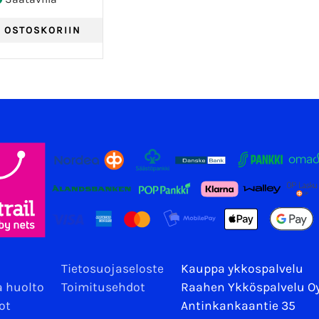
Tietosuojaseloste
Kauppa ykkospalvelu
a huolto
Toimitusehdot
Raahen Ykköspalvelu O
ot
Antinkankaantie 35