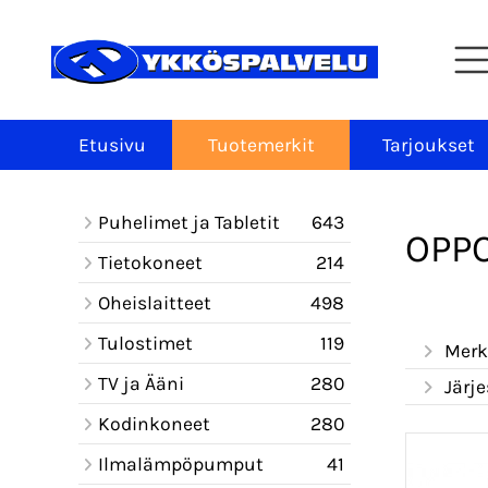
Etusivu
Tuotemerkit
Tarjoukset
Puhelimet ja Tabletit
643
OPP
Tietokoneet
214
Oheislaitteet
498
Tulostimet
119
Merk
TV ja Ääni
280
Järje
Kodinkoneet
280
Ilmalämpöpumput
41