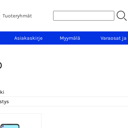
Tuoteryhmät
Asiakaskirje
Myymälä
Varaosat ja
O
ki
stys