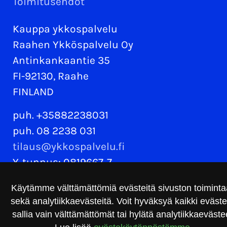
Toimitusehdot
Kauppa ykkospalvelu
Raahen Ykköspalvelu Oy
Antinkankaantie 35
FI-92130, Raahe
FINLAND
puh. +35882238031
puh. 08 2238 031
tilaus@ykkospalvelu.fi
Y-tunnus: 0819667-7
Käytämme välttämättömiä evästeitä sivuston toimint
sekä analytiikkaevästeitä. Voit hyväksyä kaikki eväste
sallia vain välttämättömät tai hylätä analytiikkaeväste