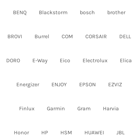
BENQ
Blackstorm
bosch
brother
BROVI
Burrel
COM
CORSAIR
DELL
DORO
E-Way
Eico
Electrolux
Elica
Energizer
ENJOY
EPSON
EZVIZ
Finlux
Garmin
Gram
Harvia
Honor
HP
HSM
HUAWEI
JBL