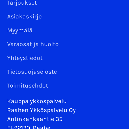
Tarjoukset
Asiakaskirje
Myymälä
Varaosat ja huolto
Yhteystiedot
Tietosuojaseloste
Toimitusehdot
Kauppa ykkospalvelu
Raahen Ykköspalvelu Oy
Antinkankaantie 35
FI-92130, Raahe