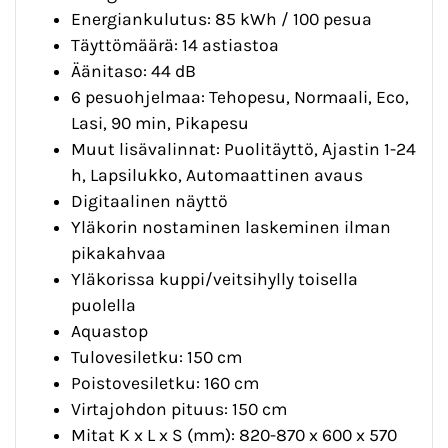
Energiankulutus: 85 kWh / 100 pesua
Täyttömäärä: 14 astiastoa
Äänitaso: 44 dB
6 pesuohjelmaa: Tehopesu, Normaali, Eco,
Lasi, 90 min, Pikapesu
Muut lisävalinnat: Puolitäyttö, Ajastin 1-24
h, Lapsilukko, Automaattinen avaus
Digitaalinen näyttö
Yläkorin nostaminen laskeminen ilman
pikakahvaa
Yläkorissa kuppi/veitsihylly toisella
puolella
Aquastop
Tulovesiletku: 150 cm
Poistovesiletku: 160 cm
Virtajohdon pituus: 150 cm
Mitat K x L x S (mm): 820-870 x 600 x 570