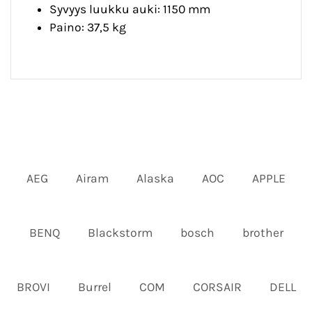
Syvyys luukku auki: 1150 mm
Paino: 37,5 kg
AEG
Airam
Alaska
AOC
APPLE
BENQ
Blackstorm
bosch
brother
BROVI
Burrel
COM
CORSAIR
DELL