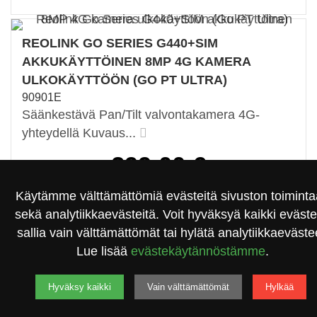
REOLINK GO SERIES G440+SIM
AKKUKÄYTTÖINEN 8MP 4G KAMERA
ULKOKÄYTTÖÖN (GO PT ULTRA)
90901E
Säänkestävä Pan/Tilt valvontakamera 4G-
yhteydellä Kuvaus...
299,00 €
Saatavilla
Käytämme välttämättömiä evästeitä sivuston toimint
sekä analytiikkaevästeitä. Voit hyväksyä kaikki evästeet,
sallia vain välttämättömät tai hylätä analytiikkaeväste
Lue lisää
evästekäytännöstämme
.
REOLINK GO SERIES G440
Hyväksy kaikki
Vain välttämättömät
Hylkää
AKKUKÄYTTÖINEN 8MP 4G KAMERA