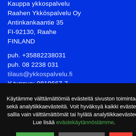
Kauppa ykkospalvelu
Raahen Ykköspalvelu Oy
Antinkankaantie 35
FI-92130, Raahe
FINLAND
puh. +35882238031
puh. 08 2238 031
tilaus@ykkospalvelu.fi
Y-tunnus: 0819667-7
Käytämme välttämättömiä evästeitä sivuston toimint
sekä analytiikkaevästeitä. Voit hyväksyä kaikki eväste
sallia vain välttämättömät tai hylätä analytiikkaeväste
Lue lisää
evästekäytännöstämme
.