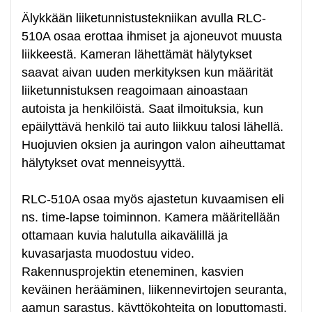
Älykkään liiketunnistustekniikan avulla RLC-
510A osaa erottaa ihmiset ja ajoneuvot muusta
liikkeestä. Kameran lähettämät hälytykset
saavat aivan uuden merkityksen kun määrität
liiketunnistuksen reagoimaan ainoastaan
autoista ja henkilöistä. Saat ilmoituksia, kun
epäilyttävä henkilö tai auto liikkuu talosi lähellä.
Huojuvien oksien ja auringon valon aiheuttamat
hälytykset ovat menneisyyttä.
RLC-510A osaa myös ajastetun kuvaamisen eli
ns. time-lapse toiminnon. Kamera määritellään
ottamaan kuvia halutulla aikavälillä ja
kuvasarjasta muodostuu video.
Rakennusprojektin eteneminen, kasvien
keväinen herääminen, liikennevirtojen seuranta,
aamun sarastus, käyttökohteita on loputtomasti.