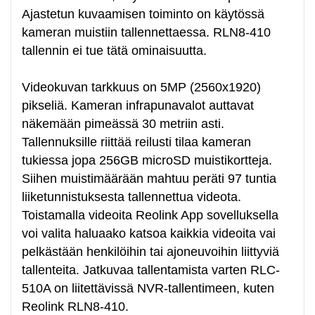
Ajastetun kuvaamisen toiminto on käytössä
kameran muistiin tallennettaessa. RLN8-410
tallennin ei tue tätä ominaisuutta.
Videokuvan tarkkuus on 5MP (2560x1920)
pikseliä. Kameran infrapunavalot auttavat
näkemään pimeässä 30 metriin asti.
Tallennuksille riittää reilusti tilaa kameran
tukiessa jopa 256GB microSD muistikortteja.
Siihen muistimäärään mahtuu peräti 97 tuntia
liiketunnistuksesta tallennettua videota.
Toistamalla videoita Reolink App sovelluksella
voi valita haluaako katsoa kaikkia videoita vai
pelkästään henkilöihin tai ajoneuvoihin liittyviä
tallenteita. Jatkuvaa tallentamista varten RLC-
510A on liitettävissä NVR-tallentimeen, kuten
Reolink RLN8-410.