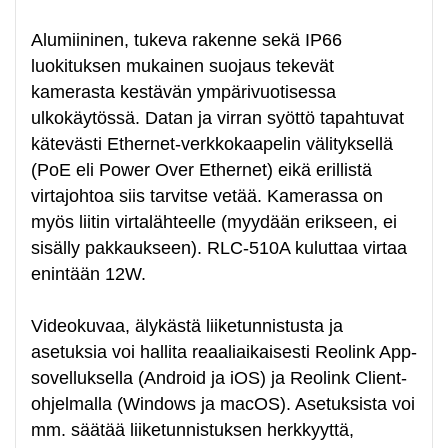
Alumiininen, tukeva rakenne sekä IP66
luokituksen mukainen suojaus tekevät
kamerasta kestävän ympärivuotisessa
ulkokäytössä. Datan ja virran syöttö tapahtuvat
kätevästi Ethernet-verkkokaapelin välityksellä
(PoE eli Power Over Ethernet) eikä erillistä
virtajohtoa siis tarvitse vetää. Kamerassa on
myös liitin virtalähteelle (myydään erikseen, ei
sisälly pakkaukseen). RLC-510A kuluttaa virtaa
enintään 12W.
Videokuvaa, älykästä liiketunnistusta ja
asetuksia voi hallita reaaliaikaisesti Reolink App-
sovelluksella (Android ja iOS) ja Reolink Client-
ohjelmalla (Windows ja macOS). Asetuksista voi
mm. säätää liiketunnistuksen herkkyyttä,