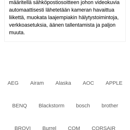
määritellä sähköpostiosoitteen johon videokuvia
automaattisesti lähetetään kameran havaittua
liikettä, muokata laajempiakin hälytystoimintoja,
verkkoasetuksia, äänen tallentamista ja paljon
muuta.
AEG
Airam
Alaska
AOC
APPLE
BENQ
Blackstorm
bosch
brother
BROVI
Burrel
COM
CORSAIR